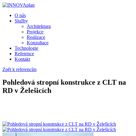
O nás
Služby
Architektura
Projekce
Realizace
Konzultace
Technologie
Reference
Kontakt
Zpět k referencím
Pohledová stropní konstrukce z CLT na
RD v Želešicích