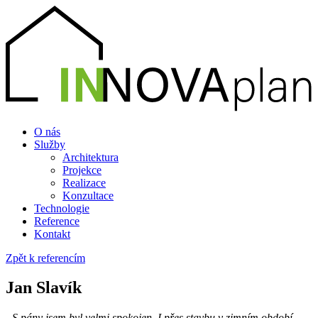
O nás
Služby
Architektura
Projekce
Realizace
Konzultace
Technologie
Reference
Kontakt
Zpět k referencím
Jan Slavík
„S pány jsem byl velmi spokojen. I přes stavbu v zimním období